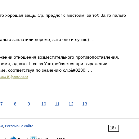
то хорошая вещь. Ср. предлог с местоим. за то/: За то пальто
пальто заплатили дороже, зато оно и лучше) …
жении отношения возместительного противопоставления,
время, однако. II союз Употребляется при выражении
ие, соответствуя по значению сл.:&#8230; …
зыка Ефремовой
7
8
9
10
11
12
13
ка
,
Реклама на сайте
18+