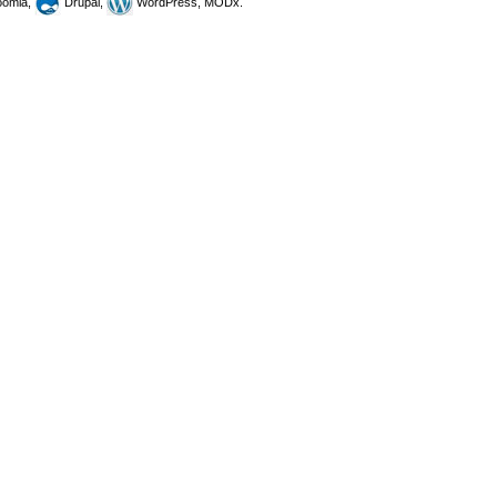
omla,
Drupal,
WordPress, MODx.