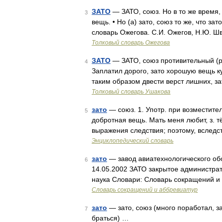
ЗАТО
— ЗАТО, союз. Но в то же время,
3
вещь. • Но (а) зато, союз то же, что за
словарь Ожегова. С.И. Ожегов, Н.Ю. Ш
Толковый словарь Ожегова
ЗАТО
— ЗАТО, союз противительный (раз
4
Заплатил дорого, зато хорошую вещь ку
таким образом двести верст лишних, з
Толковый словарь Ушакова
зато
— союз. 1. Употр. при возместител
5
добротная вещь. Мать меня любит, з. т
выражения следствия; поэтому, вследст
Энциклопедический словарь
зато
— завод авиатехнологического обо
6
14.05.2002 ЗАТО закрытое администра
наука Словари: Словарь сокращений и 
Словарь сокращений и аббревиатур
зато
— зато, союз (много поработал, за
7
браться) …