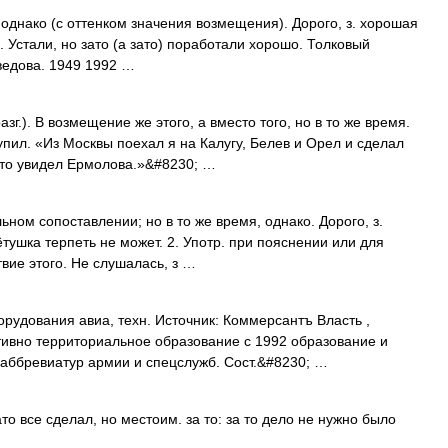
 однако (с оттенком значения возмещения). Дорого, з. хорошая
то. Устали, но зато (а зато) поработали хорошо. Толковый
ведова. 1949 1992 …
г.). В возмещение же этого, а вместо того, но в то же время.
пил. «Из Москвы поехал я на Калугу, Белев и Орел и сделал
ато увидел Ермолова.»&#8230; …
ьном сопоставлении; но в то же время, однако. Дорого, з.
ётушка терпеть не может. 2. Употр. при пояснении или для
вие этого. Не слушалась, з …
рудования авиа, техн. Источник: Коммерсантъ Власть ,
тивно территориальное образование с 1992 образование и
аббревиатур армии и спецслужб. Сост.&#8230; …
то все сделал, но местоим. за то: за то дело не нужно было