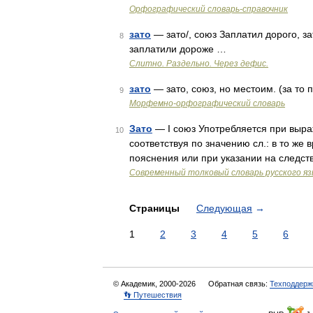
Орфографический словарь-справочник
зато
— зато/, союз Заплатил дорого, за
8
заплатили дороже …
Слитно. Раздельно. Через дефис.
зато
— зато, союз, но местоим. (за то 
9
Морфемно-орфографический словарь
Зато
— I союз Употребляется при выра
10
соответствуя по значению сл.: в то же 
пояснения или при указании на следств
Современный толковый словарь русского я
Страницы
Следующая
→
1
2
3
4
5
6
© Академик, 2000-2026
Обратная связь:
Техподдерж
👣 Путешествия