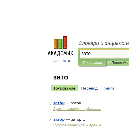
Словари и энциклоп
academic.ru
Толкования
Переводы
зато
Толкование
Перевод
Книги
зато́н
— затон …
1
Русское словесное ударение
зато́р
— затор …
2
Русское словесное ударение